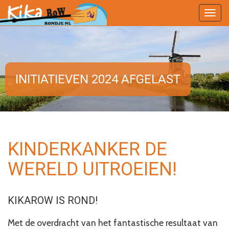
Togg
navig
INITIATIEVEN 2024 AFGELAST
KINDERKANKER DE
WERELD UITROEIEN!
KIKAROW IS ROND!
Met de overdracht van het fantastische resultaat van