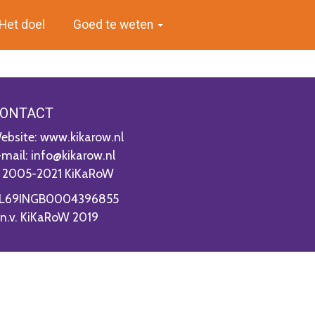
Het doel
Goed te weten
ONTACT
ebsite: www.kikarow.nl
-mail: info@kikarow.nl
 2005-2021 KiKaRoW
L69INGB0004396855
.n.v. KiKaRoW 2019