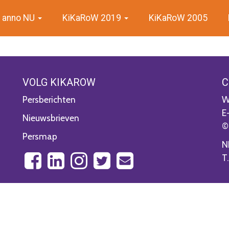
 anno NU
KiKaRoW 2019
KiKaRoW 2005
VOLG KIKAROW
C
Persberichten
W
E
Nieuwsbrieven
©
Persmap
N
T