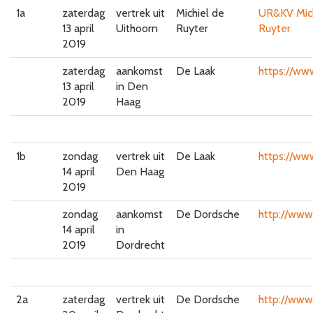
1a
zaterdag
vertrek uit
Michiel de
UR&KV Mich
13 april
Uithoorn
Ruyter
Ruyter
2019
zaterdag
aankomst
De Laak
https://www
13 april
in Den
2019
Haag
1b
zondag
vertrek uit
De Laak
https://www
14 april
Den Haag
2019
zondag
aankomst
De Dordsche
http://www.
14 april
in
2019
Dordrecht
2a
zaterdag
vertrek uit
De Dordsche
http://www.