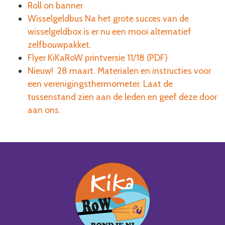
Roll on banner
Wisselgeldbus Na het grote succes van de
wisselgeldbox is er nu een mooi alternatief
zelfbouwpakket.
Flyer KiKaRoW printversie 11/18 (PDF)
Nieuw! 28 maart. Materialen en instructies voor
een verenigingsthermometer. Laat de
tussenstand zien aan de leden en geef deze door
aan ons.