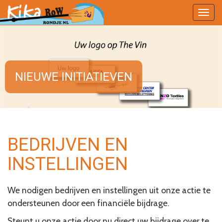
Togg
navig
NIEUWE INITIATIEVEN
BEDRIJVEN EN
INSTELLINGEN
We nodigen bedrijven en instellingen uit onze actie te
ondersteunen door een financiële bijdrage.
Steunt u onze actie door nu direct uw bijdrage over te