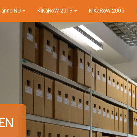
 anno NU
KiKaRoW 2019
KiKaRoW 2005
VEN