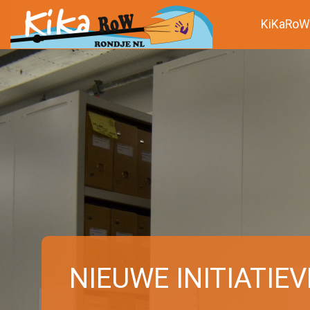
KiKaRoW
NIEUWE INITIATIE