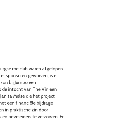
burgse roeiclub waren afgelopen
 er sponsoren geworven, is er
 kon bij Jumbo een
s de intocht van The Vin een
anita Melse die het project
met een financiële bijdrage
 in praktische zin door
 en begeleiders te verzorgen. Er