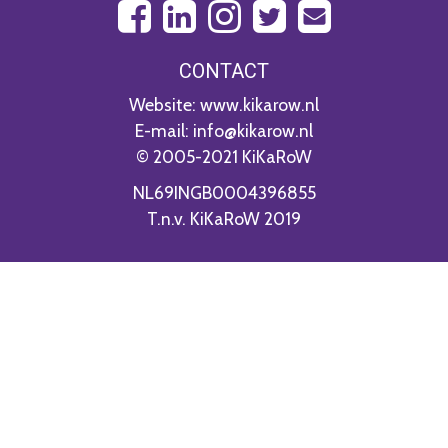
CONTACT
Website: www.kikarow.nl
E-mail: info@kikarow.nl
© 2005-2021 KiKaRoW
NL69INGB0004396855
T.n.v. KiKaRoW 2019